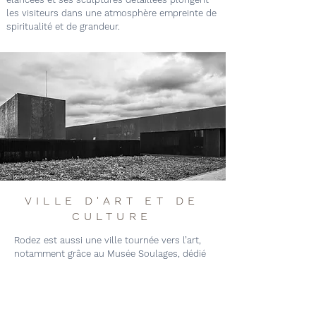
les visiteurs dans une atmosphère empreinte de
spiritualité et de grandeur.
VILLE D'ART ET DE
CULTURE
Rodez est aussi une ville tournée vers l’art,
notamment grâce au Musée Soulages, dédié
à l’artiste contemporain Pierre Soulages, natif
de la ville. Ce musée, à l’architecture
moderne et épurée, abrite la plus grande
collection au monde de ses œuvres, mettant