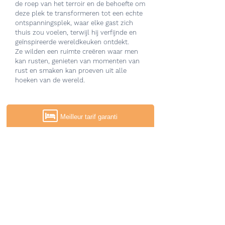
de roep van het terroir en de behoefte om
deze plek te transformeren tot een echte
ontspanningsplek, waar elke gast zich
thuis zou voelen, terwijl hij verfijnde en
geïnspireerde wereldkeuken ontdekt.
Ze wilden een ruimte creëren waar men
kan rusten, genieten van momenten van
rust en smaken kan proeven uit alle
hoeken van de wereld.
Meilleur tarif garanti
ONTDEK ONZE RESTAURANT
CONTACT
Maître restataurateur 2025
Cuisinerie Gourmande
Logis restaurant savoureux 2024
Logis hotel élégance 2024
Atout France 2024