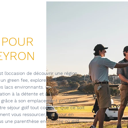
 POUR
VEYRON
st l’occasion de découvrir une région
un green fee, explorez les villages
les lacs environnants. L'Aveyron, avec ses
ation à la détente et à l’évasion.
, grâce à son emplacement privilégié,
re séjour golf tout compris. Que ce soit
ment vous ressourcer, ce séjour en
us une parenthèse enchantée où golf,