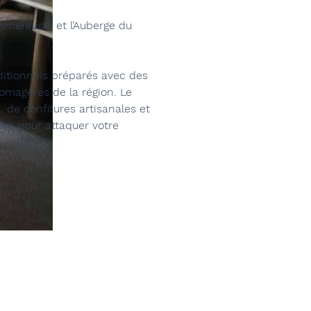
énéreuse, et l’Auberge du
ditionnels préparés avec des
omagères de la région. Le
 de confitures artisanales et
ire pour attaquer votre