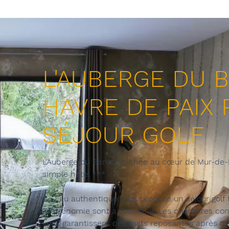
L'AUBERGE DU 
HAVRE DE PAIX
SÉJOUR GOLF
L’Auberge du Barrez, nichée au cœur de Mur-de-B
simple hôtel ***.
Ce lieu authentique vous propose un séjour golf
gastronomie sont à l’honneur. Les chambres con
vous garantissent des nuits reposantes après un