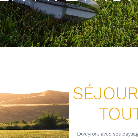
SÉJOUR
TOU
L’Aveyron, avec ses paysag