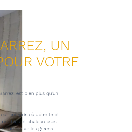
BARREZ, UN
 POUR VOTRE
arrez, est bien plus qu’un
 tout compris où détente et
fortables et chaleureuses
e journée sur les greens.