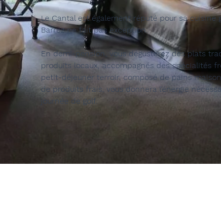
Le Cantal est également réputé pour sa cuisine g
Barrez ne fait pas exception.
En demi-pension, vous dégusterez des plats tra
produits locaux, accompagnés des spécialités fr
petit-déjeuner terroir, composé de pains maison,
de produits frais, vous donnera l’énergie nécessa
journée de golf.