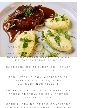
LOS PLATOS
SALCHICHA CON ALIGOT 17,50 €
PAVÉ DE BUEY (APROX. 200 G) CON
SALSA DE QUESO AZUL Y PATATAS
FRITAS CASERAS 25,00 €
CABECERA DE TERNERA CON SALSA
GRIBICHE 21,00 €
TAGLIATELLE CON MARISCOS AL
PEREJIL Y SU BISQUE DE
LANGOSTINOS 18,50 €
SUPREMO DE POLLO AL CURRY CON
ARROZ PERFUMADO CON FRUTOS
SECOS 21,00 €
CARRILLERA DE CERDO CONFITADA
CON SALSA CHIMICHURRI Y PATATAS