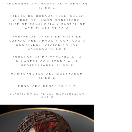
PEQUEÑAS AHUMADAS AL PIMENTÓN
19,50 €
FILETE DE DORADA REAL, SALSA
VIERGE DE LIMÓN CONFITADO,
PURÉ DE ZANAHORIA Y PASTEL DE
ACEITUNAS 21,00 €
TÁRTAR DE CARNE DE BUEY DE
AUBRAC PREPARADO Y CORTADO A
CUCHILLO, PATATAS FRITAS
CASERAS 19,50 €
ESCALOPINA DE TERNERA A LA
MILANESA CON PENNE A LA
MEDITERRÁNEA 21,00 €
HAMBURGUESA DEL MOSTRADOR
15,50 €
ENSALADA CÉSAR 16,50 €
GUARNICIÓN DE ALIGOT (SUPLEMENTO):
5,00 €