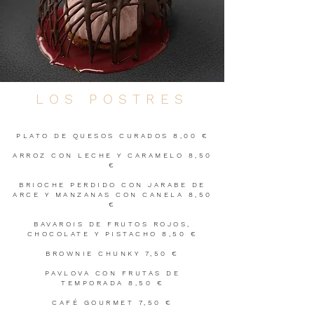
LOS POSTRES
PLATO DE QUESOS CURADOS 8,00 €
ARROZ CON LECHE Y CARAMELO 8,50
€
BRIOCHE PERDIDO CON JARABE DE
ARCE Y MANZANAS CON CANELA 8,50
€
BAVAROIS DE FRUTOS ROJOS,
CHOCOLATE Y PISTACHO 8,50 €
BROWNIE CHUNKY 7,50 €
PAVLOVA CON FRUTAS DE
TEMPORADA 8,50 €
CAFÉ GOURMET 7,50 €