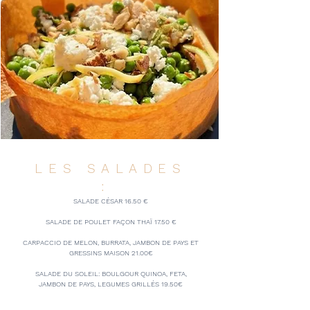
LES SALADES
:
SALADE CÉSAR 16.50 €
SALADE DE POULET FAÇON THAÏ 17.50 €
CARPACCIO DE MELON, BURRATA, JAMBON DE PAYS ET
GRESSINS MAISON 21.00€
SALADE DU SOLEIL: BOULGOUR QUINOA, FETA,
JAMBON DE PAYS, LEGUMES GRILLÉS 19.50€