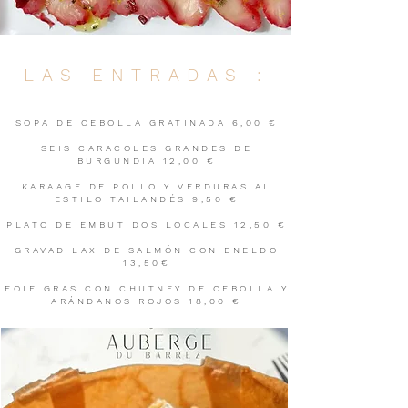
LAS ENTRADAS :
SOPA DE CEBOLLA GRATINADA 6,00 €
SEIS CARACOLES GRANDES DE
BURGUNDIA 12,00 €
KARAAGE DE POLLO Y VERDURAS AL
ESTILO TAILANDÉS 9,50 €
PLATO DE EMBUTIDOS LOCALES 12,50 €
GRAVAD LAX DE SALMÓN CON ENELDO
13,50€
FOIE GRAS CON CHUTNEY DE CEBOLLA Y
ARÁNDANOS ROJOS 18,00 €