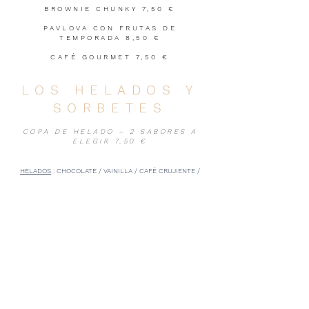
BROWNIE CHUNKY 7,50 €
PAVLOVA CON FRUTAS DE
TEMPORADA 8,50 €
CAFÉ GOURMET 7,50 €
LOS HELADOS Y
SORBETES
COPA DE HELADO – 2 SABORES A
ELEGIR 7,50 €
HELADOS
: CHOCOLATE / VAINILLA / CAFÉ CRUJIENTE /
PISTACHO / RON CON PASAS / NUEZ DE MACADAMIA / FIOR
DI LATTE
SORBETES
: LIMÓN / FRAMBUESA / FRUTOS DE LA PASIÓN Y
MANGO / GROSELLA NEGRA