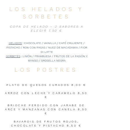
LOS HELADOS Y
SORBETES
COPA DE HELADO – 2 SABORES A
ELEGIR 7,50 €
HELADOS
: CHOCOLATE / VAINILLA / CAFÉ CRUJIENTE /
PISTACHO / RON CON PASAS / NUEZ DE MACADAMIA / FIOR
DI LATTE
SORBETES
: LIMÓN / FRAMBUESA / FRUTOS DE LA PASIÓN Y
MANGO / GROSELLA NEGRA
LOS POSTRES
PLATO DE QUESOS CURADOS 8,00 €
ARROZ CON LECHE Y CARAMELO 8,50
€
BRIOCHE PERDIDO CON JARABE DE
ARCE Y MANZANAS CON CANELA 8,50
€
BAVAROIS DE FRUTOS ROJOS,
CHOCOLATE Y PISTACHO 8,50 €