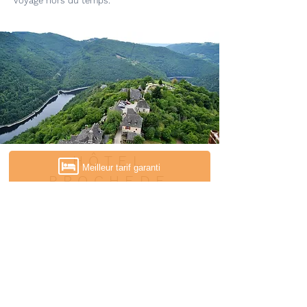
voyage hors du temps.
HÔTEL
Meilleur tarif garanti
PROCHEDE
CONQUES
Avec son patrimoine exceptionnel, son
ambiance hors du temps et son cadre
naturel préservé, Lacroix-Barrez est une
halte inoubliable lors d’un séjour en Aveyron.
À seulement 8 kilomètres de l’Auberge du
Barrez, c’est une destination idéale pour