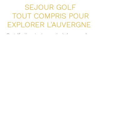
SEJOUR GOLF
TOUT COMPRIS POUR
EXPLORER L'AUVERGNE
Ce golf séjour tout compris, à deux pas de
l’Auvergne, est l’occasion de découvrir une
région riche en patrimoine et en activités.
Après un green fee, explorez les villages
pittoresques, les volcans d’Auvergne ou les
lacs environnants. L’Auvergne, avec ses
paysages à couper le souffle, est une
invitation à la détente et à l’évasion.
L’Auberge du Barrez, Hôtel Restaurant ***,
grâce à son emplacement privilégié, vous
permet de profiter pleinement de votre
séjour golf tout compris. Que ce soit pour
perfectionner votre swing ou simplement
vous ressourcer, ce séjour à deux pas de
l’Auvergne comblera vos attentes. Offrez-
vous une parenthèse enchantée où golf,
gastronomie et nature.