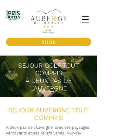
BOOK
SEJOUR GOLF TOUT
COMPRIS
À DEUX PAS DE
L'AUVERGNE
SÉJOUR AUVERGNE TOUT
COMPRIS
À deux pas de l’Auvergne, avec ses paysages
verdoyants et ses reliefs variés, Mur-de-