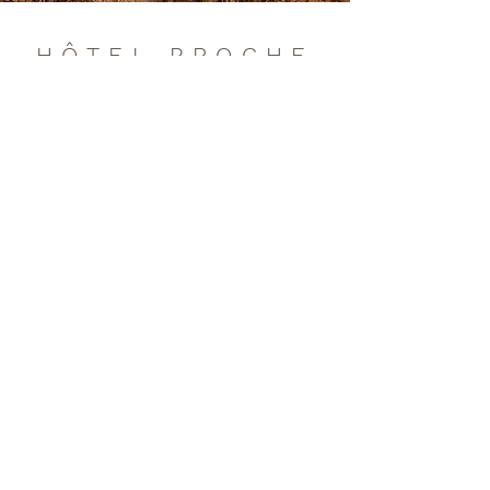
HÔTEL PROCHE
D'ESTAING
Avec son histoire fascinante, ses paysages
enchanteurs et son art de vivre préservé,
Estaing est une escale idéale pour les
amoureux de villages de caractère et de
patrimoine authentique. Une escapade
parfaite lors d’un séjour en Nord Aveyron, à
seulement quelques kilomètres de l’Auberge
du Barrez.
RÉSERVEZ L'HÔTEL
CONTACT